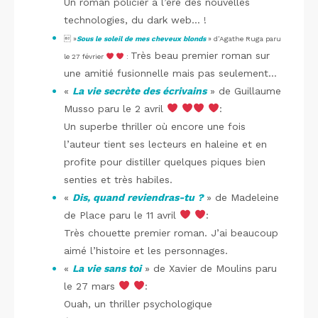
Un roman policier à l’ère des nouvelles
technologies, du dark web… !
 »
Sous le soleil de mes cheveux blonds
» d’Agathe Ruga paru
Très beau premier roman sur
le 27 février
:
une amitié fusionnelle mais pas seulement…
«
La vie secrète des écrivains
» de Guillaume
Musso paru le 2 avril
:
Un superbe thriller où encore une fois
l’auteur tient ses lecteurs en haleine et en
profite pour distiller quelques piques bien
senties et très habiles.
«
Dis, quand reviendras-tu ?
» de Madeleine
de Place paru le 11 avril
:
Très chouette premier roman. J’ai beaucoup
aimé l’histoire et les personnages.
«
La vie sans toi
» de Xavier de Moulins paru
le 27 mars
:
Ouah, un thriller psychologique