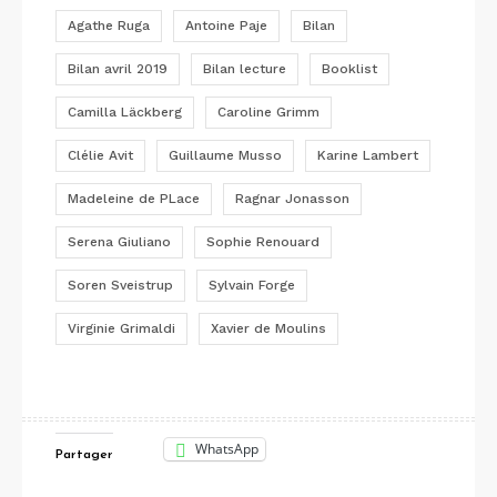
Agathe Ruga
Antoine Paje
Bilan
Bilan avril 2019
Bilan lecture
Booklist
Camilla Läckberg
Caroline Grimm
Clélie Avit
Guillaume Musso
Karine Lambert
Madeleine de PLace
Ragnar Jonasson
Serena Giuliano
Sophie Renouard
Soren Sveistrup
Sylvain Forge
Virginie Grimaldi
Xavier de Moulins
WhatsApp
Partager