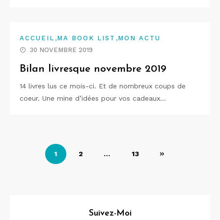
,
,
ACCUEIL
MA BOOK LIST
MON ACTU
30 NOVEMBRE 2019
Bilan livresque novembre 2019
14 livres lus ce mois-ci. Et de nombreux coups de
coeur. Une mine d’idées pour vos cadeaux…
Navigation
1
2
…
13
des
articles
Suivez-Moi