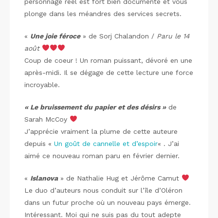
personnage réel est fort bien documenté et vous
plonge dans les méandres des services secrets.
«
Une joie féroce
» de Sorj Chalandon /
Paru le 14
août
Coup de coeur ! Un roman puissant, dévoré en une
après-midi. Il se dégage de cette lecture une force
incroyable.
« Le bruissement du papier et des désirs »
de
Sarah McCoy
J’apprécie vraiment la plume de cette auteure
depuis «
Un goût de cannelle et d’espoir
« . J’ai
aimé ce nouveau roman paru en février dernier.
«
Islanova
» de Nathalie Hug et Jérôme Camut
Le duo d’auteurs nous conduit sur l’île d’Oléron
dans un futur proche où un nouveau pays émerge.
Intéressant. Moi qui ne suis pas du tout adepte