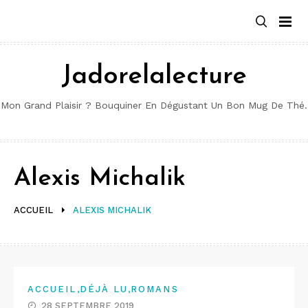
Aller
au
contenu
Jadorelalecture
Mon Grand Plaisir ? Bouquiner En Dégustant Un Bon Mug De Thé.
Alexis Michalik
ACCUEIL
ALEXIS MICHALIK
,
,
ACCUEIL
DÉJÀ LU
ROMANS
28 SEPTEMBRE 2019