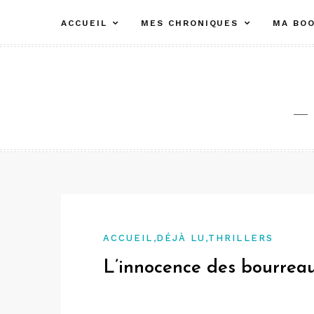
Aller
ACCUEIL
MES CHRONIQUES
MA BOO
au
contenu
,
,
ACCUEIL
DÉJÀ LU
THRILLERS
L’innocence des bourrea