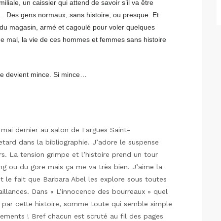
liale, un caissier qui attend de savoir s’il va être
… Des gens normaux, sans histoire, ou presque. Et
 du magasin, armé et cagoulé pour voler quelques
ne mal, la vie de ces hommes et femmes sans histoire
ière devient mince. Si mince…
 mai dernier au salon de Fargues Saint-
retard dans la bibliographie. J’adore le suspense
rs. La tension grimpe et l’histoire prend un tour
ang ou du gore mais ça me va très bien. J’aime la
 le fait que Barbara Abel les explore sous toutes
faillances. Dans « L’innocence des bourreaux » quel
e par cette histoire, somme toute qui semble simple
ements ! Bref chacun est scruté au fil des pages