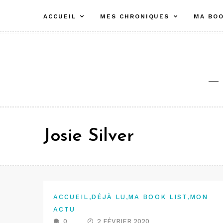
Aller
ACCUEIL
MES CHRONIQUES
MA BOO
au
contenu
Josie Silver
,
,
,
ACCUEIL
DÉJÀ LU
MA BOOK LIST
MON
ACTU
0
2 FÉVRIER 2020