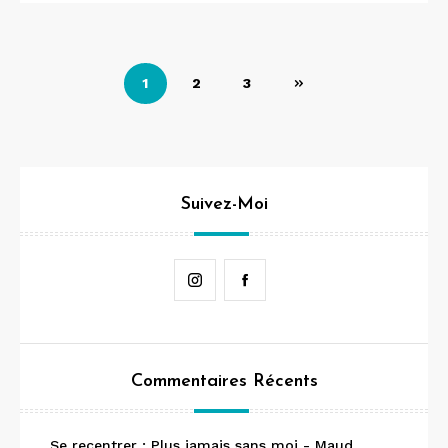
Navigation
1
2
3
des
articles
Suivez-Moi
Instagram
Facebook
Commentaires Récents
Se recentrer : Plus jamais sans moi - Maud