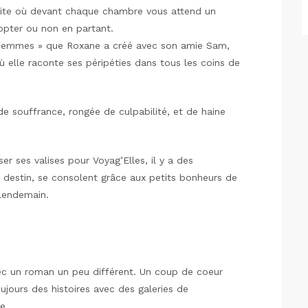
olite où devant chaque chambre vous attend un
opter ou non en partant.
l femmes » que Roxane a créé avec son amie Sam,
 où elle raconte ses péripéties dans tous les coins de
e souffrance, rongée de culpabilité, et de haine
r ses valises pour Voyag’Elles, il y a des
 destin, se consolent grâce aux petits bonheurs de
 lendemain.
vec un roman un peu différent. Un coup de coeur
toujours des histoires avec des galeries de
e.