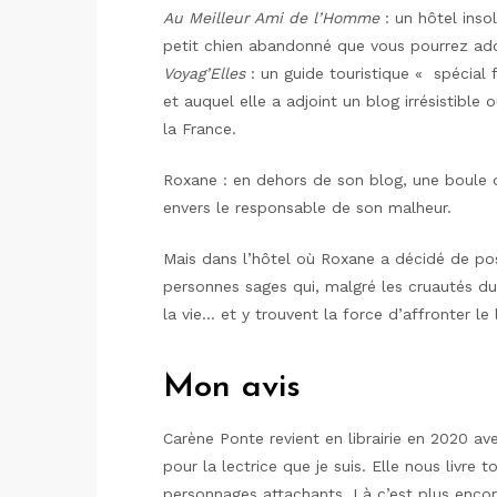
Au Meilleur Ami de l’Homme
: un hôtel ins
petit chien abandonné que vous pourrez ad
Voyag’Elles
: un guide touristique « spécia
et auquel elle a adjoint un blog irrésistible
la France.
Roxane : en dehors de son blog, une boule d
envers le responsable de son malheur.
Mais dans l’hôtel où Roxane a décidé de pose
personnes sages qui, malgré les cruautés du
la vie… et y trouvent la force d’affronter le
Mon avis
Carène Ponte revient en librairie en 2020 a
pour la lectrice que je suis. Elle nous livre 
personnages attachants. Là c’est plus encor