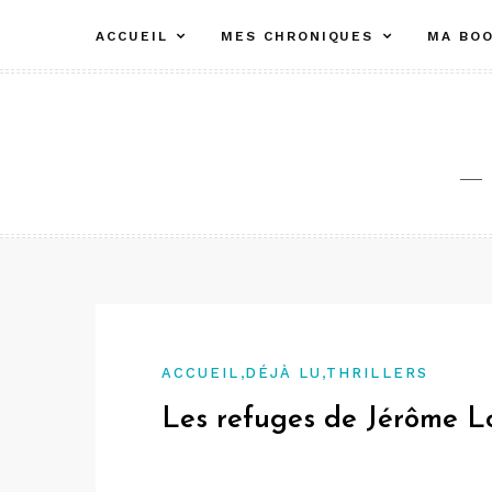
Aller
ACCUEIL
MES CHRONIQUES
MA BOO
au
contenu
,
,
ACCUEIL
DÉJÀ LU
THRILLERS
Les refuges de Jérôme L