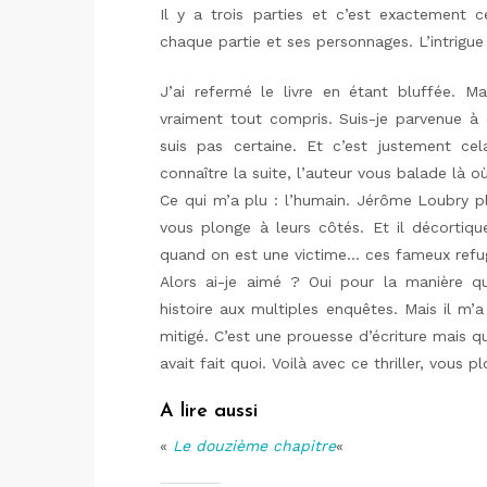
Il y a trois parties et c’est exactement 
chaque partie et ses personnages. L’intrigu
J’ai refermé le livre en étant bluffée. M
vraiment tout compris. Suis-je parvenue à d
suis pas certaine. Et c’est justement ce
connaître la suite, l’auteur vous balade là où
Ce qui m’a plu : l’humain. Jérôme Loubry pl
vous plonge à leurs côtés. Et il décortiqu
quand on est une victime… ces fameux ref
Alors ai-je aimé ? Oui pour la manière 
histoire aux multiples enquêtes. Mais il m’
mitigé. C’est une prouesse d’écriture mais qu
avait fait quoi. Voilà avec ce thriller, vous
A lire aussi
«
Le douzième chapitre
«