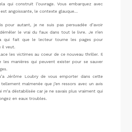
cela qui construit l’ouvrage. Vous embarquez avec
e est angoissante, le contexte glauque…
ais pour autant, je ne suis pas persuadée d’avoir
émêler le vrai du faux dans tout le livre. Je n’en
la qui fait que le lecteur tourne les pages pour
 il veut.
ace les victimes au coeur de ce nouveau thriller. Il
e les manières qui peuvent exister pour se sauver
uges.
qu’a Jérôme Loubry de vous emporter dans cette
a tellement malmenée que j’en ressors avec un avis
i m’a déstabilisée car je ne savais plus vraiment qui
 plongez en eaux troubles.