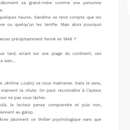
s décrivent sa grand-mère comme une personne
a.
 quelques heures, Sandrine se rend compte que les
e ou quelqu’un les terrifie. Mais alors pourquoi
?
cances précipitamment fermé en 1949 ?
lus tard, errant sur une plage du continent, ses
le sien…
de Jérôme Loubry va vous malmener. Dans le sens,
 vraiment la chute. On peut reconnaître à l’auteur
pour ne pas vous lâcher.
ilà, le lecteur pense comprendre et puis non,
viennent au galop.
ndices jalonnent ce thriller psychologique sans que