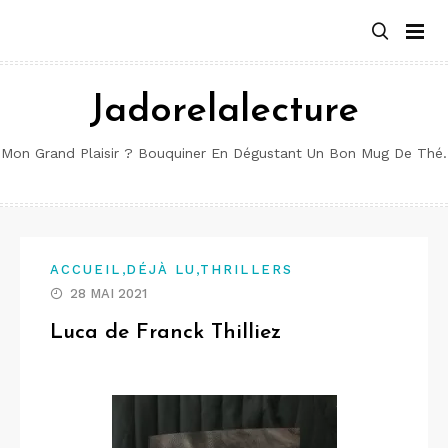
Aller
au
contenu
Jadorelalecture
Mon Grand Plaisir ? Bouquiner En Dégustant Un Bon Mug De Thé.
,
,
ACCUEIL
DÉJÀ LU
THRILLERS
28 MAI 2021
Luca de Franck Thilliez