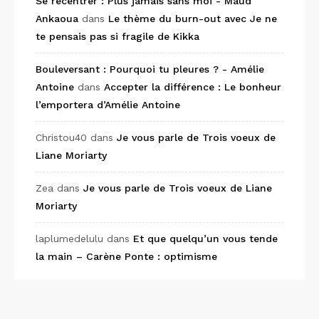
Se recentrer : Plus jamais sans moi - Maud
Ankaoua
dans
Le thème du burn-out avec Je ne
te pensais pas si fragile de Kikka
Bouleversant : Pourquoi tu pleures ? - Amélie
Antoine
dans
Accepter la différence : Le bonheur
l’emportera d’Amélie Antoine
Christou40
dans
Je vous parle de Trois voeux de
Liane Moriarty
Zea
dans
Je vous parle de Trois voeux de Liane
Moriarty
laplumedelulu
dans
Et que quelqu’un vous tende
la main – Carène Ponte : optimisme