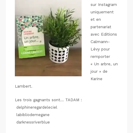
sur Instagram
uniquement
et en
partenariat
Editions
avec
Calmann-
Lévy
pour
remporter
« Un arbre, un
jour » de
Karine
Lambert.
Les trois gagnants sont… TADAM :
delphineregardeleciel
labibliodemegane
darknessriverblue