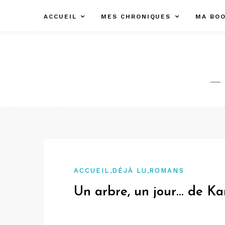
Aller
ACCUEIL
MES CHRONIQUES
MA BOO
au
contenu
,
,
ACCUEIL
DÉJÀ LU
ROMANS
Un arbre, un jour… de K