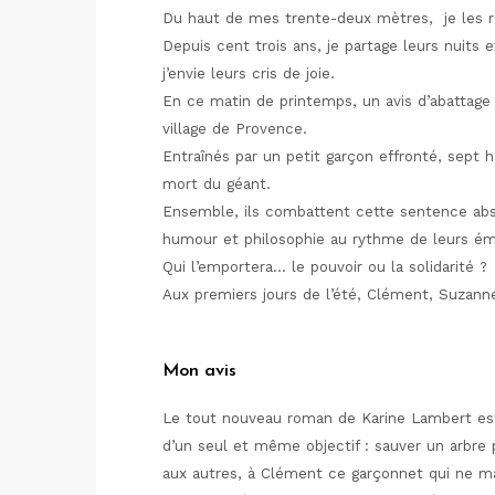
Du haut de mes trente-deux mètres, je les reg
Depuis cent trois ans, je partage leurs nuits et
j’envie leurs cris de joie.
En ce matin de printemps, un avis d’abattage
village de Provence.
Entraînés par un petit garçon effronté, sept h
mort du géant.
Ensemble, ils combattent cette sentence absu
humour et philosophie au rythme de leurs émo
Qui l’emportera… le pouvoir ou la solidarité ?
Aux premiers jours de l’été, Clément, Suzann
Mon avis
Le tout nouveau roman de Karine Lambert est s
d’un seul et même objectif : sauver un arbre
aux autres, à Clément ce garçonnet qui ne ma