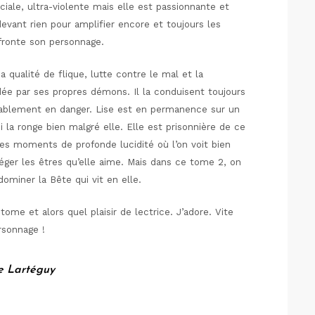
ciale, ultra-violente mais elle est passionnante et
evant rien pour amplifier encore et toujours les
nfronte son personnage.
 qualité de flique, lutte contre le mal et la
ée par ses propres démons. Il la conduisent toujours
itablement en danger. Lise est en permanence sur un
ui la ronge bien malgré elle. Elle est prisonnière de ce
 des moments de profonde lucidité où l’on voit bien
téger les êtres qu’elle aime. Mais dans ce tome 2, on
 dominer la Bête qui vit en elle.
me et alors quel plaisir de lectrice. J’adore. Vite
rsonnage !
e Lartéguy