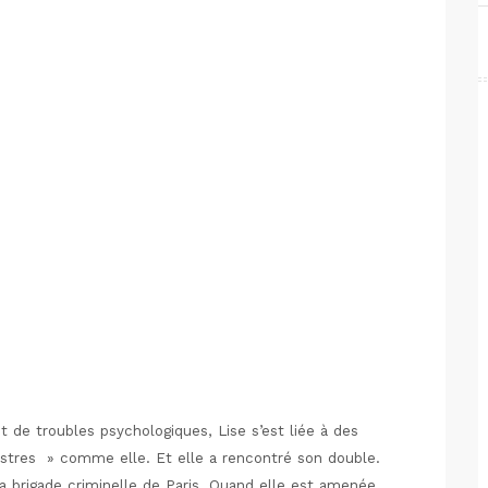
it de troubles psychologiques, Lise s’est liée à des
onstres » comme elle. Et elle a rencontré son double.
la brigade criminelle de Paris. Quand elle est amenée