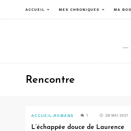
Aller
ACCUEIL
MES CHRONIQUES
MA BOO
au
contenu
Rencontre
,
1
28 MAI 2021
ACCUEIL
ROMANS
L’échappée douce de Laurence