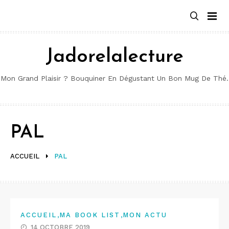
Aller
au
contenu
Jadorelalecture
Mon Grand Plaisir ? Bouquiner En Dégustant Un Bon Mug De Thé.
PAL
ACCUEIL
PAL
,
,
ACCUEIL
MA BOOK LIST
MON ACTU
14 OCTOBRE 2019