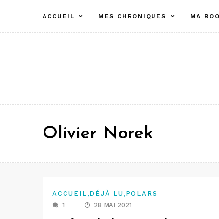
Aller
ACCUEIL
MES CHRONIQUES
MA BOO
au
contenu
Olivier Norek
,
,
ACCUEIL
DÉJÀ LU
POLARS
1
28 MAI 2021