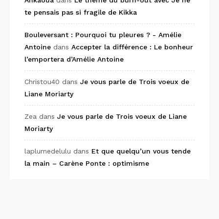
Ankaoua
dans
Le thème du burn-out avec Je ne
te pensais pas si fragile de Kikka
Bouleversant : Pourquoi tu pleures ? - Amélie
Antoine
dans
Accepter la différence : Le bonheur
l’emportera d’Amélie Antoine
Christou40
dans
Je vous parle de Trois voeux de
Liane Moriarty
Zea
dans
Je vous parle de Trois voeux de Liane
Moriarty
laplumedelulu
dans
Et que quelqu’un vous tende
la main – Carène Ponte : optimisme