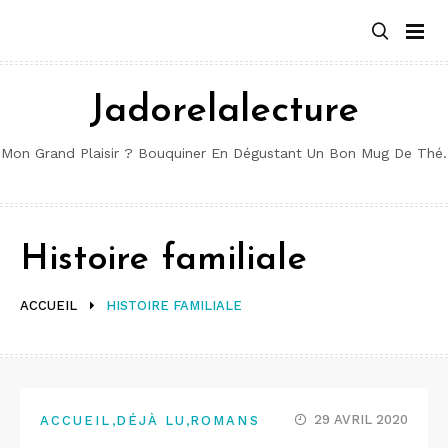
Aller
au
contenu
Jadorelalecture
Mon Grand Plaisir ? Bouquiner En Dégustant Un Bon Mug De Thé.
Histoire familiale
ACCUEIL
HISTOIRE FAMILIALE
,
,
29 AVRIL 2020
ACCUEIL
DÉJÀ LU
ROMANS