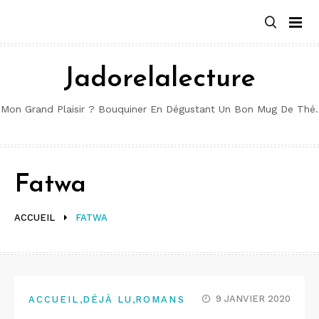
Aller
au
contenu
Jadorelalecture
Mon Grand Plaisir ? Bouquiner En Dégustant Un Bon Mug De Thé.
Fatwa
ACCUEIL
FATWA
,
,
9 JANVIER 2020
ACCUEIL
DÉJÀ LU
ROMANS