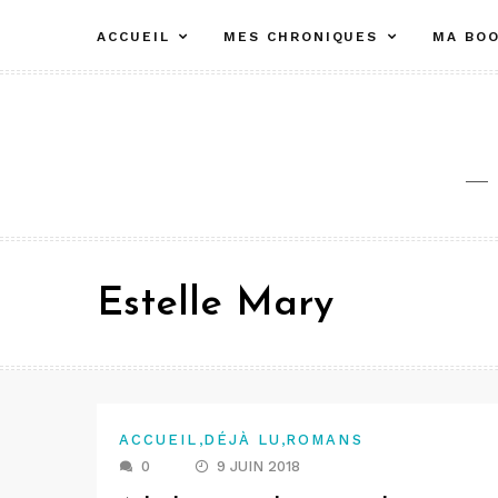
Aller
ACCUEIL
MES CHRONIQUES
MA BOO
au
contenu
Estelle Mary
,
,
ACCUEIL
DÉJÀ LU
ROMANS
0
9 JUIN 2018