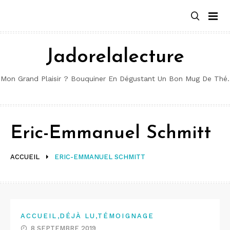
Aller
au
contenu
Jadorelalecture
Mon Grand Plaisir ? Bouquiner En Dégustant Un Bon Mug De Thé.
Eric-Emmanuel Schmitt
ACCUEIL
ERIC-EMMANUEL SCHMITT
,
,
ACCUEIL
DÉJÀ LU
TÉMOIGNAGE
8 SEPTEMBRE 2019