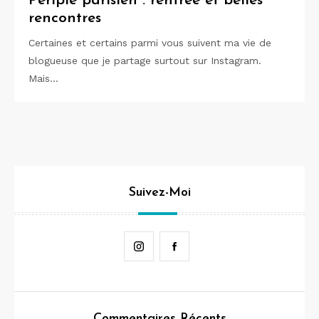
Périple parisien : rentrée et belles
rencontres
Certaines et certains parmi vous suivent ma vie de
blogueuse que je partage surtout sur Instagram.
Mais…
Suivez-Moi
Instagram
Facebook
Commentaires Récents