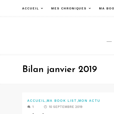
Aller
ACCUEIL
MES CHRONIQUES
MA BOO
au
contenu
Bilan janvier 2019
,
,
ACCUEIL
MA BOOK LIST
MON ACTU
1
10 SEPTEMBRE 2019