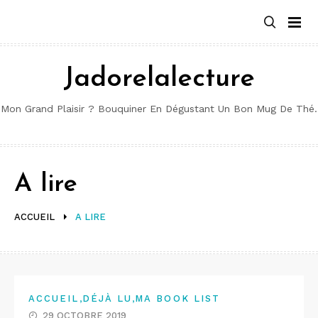
Aller
au
contenu
Jadorelalecture
Mon Grand Plaisir ? Bouquiner En Dégustant Un Bon Mug De Thé.
A lire
ACCUEIL
A LIRE
,
,
ACCUEIL
DÉJÀ LU
MA BOOK LIST
29 OCTOBRE 2019