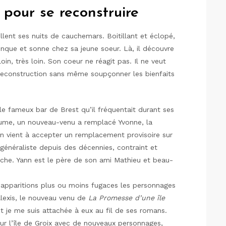
 pour se reconstruire
lent ses nuits de cauchemars. Boitillant et éclopé,
onque et sonne chez sa jeune soeur. Là, il découvre
oin, très loin. Son coeur ne réagit pas. Il ne veut
a reconstruction sans même soupçonner les bienfaits
le fameux bar de Brest qu’il fréquentait durant ses
laume, un nouveau-venu a remplacé Yvonne, la
s en vient à accepter un remplacement provisoire sur
 généraliste depuis des décennies, contraint et
che. Yann est le père de son ami Mathieu et beau-
apparitions plus ou moins fugaces les personnages
lexis, le nouveau venu de
La Promesse d’une île
nt je me suis attachée à eux au fil de ses romans.
sur l’île de Groix avec de nouveaux personnages,