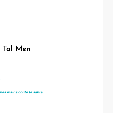
e Tal Men
s
 mes mains coule le sable