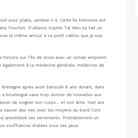
tout pour plaire, semble-t-il. Cette île bretonne est
ne Fouchet. D’ailleurs Sophie Tal Men lui fait un
 voue le même amour à ce petit caillou que je suis
e histoire sur l’île de Groix avec un roman empreint
e également à la médecine générale, médecine de
en Bretagne après avoir baroudé 8 ans durant, dans
e a bourlingué sans trop donner de nouvelles aux
 besoin de soigner son corps… et son âme. Huit ans
e sauver des vies avec les moyens du bord l’ont
ssi anesthésié ses sentiments. Probablement un
ux souffrances étalées sous ses yeux.