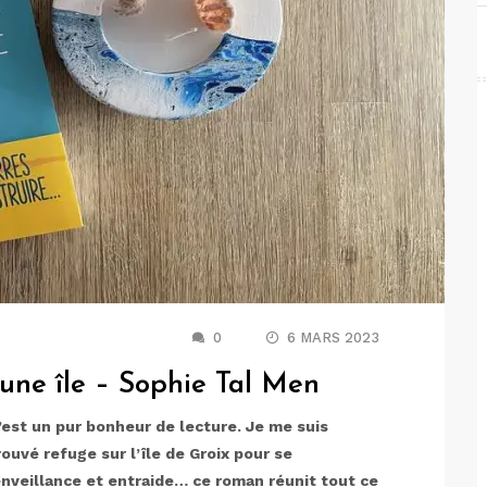
0
6 MARS 2023
une île – Sophie Tal Men
’est un pur bonheur de lecture. Je me suis
uvé refuge sur l’île de Groix pour se
enveillance et entraide… ce roman réunit tout ce