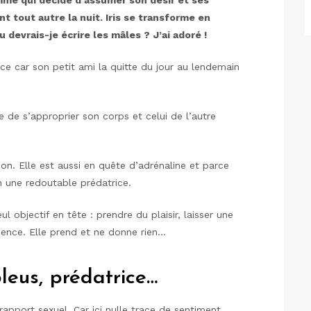
mme qui décide d’assumer son désir et ses
nt tout autre la nuit. Iris se transforme en
 devrais-je écrire les mâles ?
J’ai adoré !
e car son petit ami la quitte du jour au lendemain
 de s’approprier son corps et celui de l’autre
on. Elle est aussi en quête d’adrénaline et parce
 en une redoutable prédatrice.
 objectif en tête : prendre du plaisir, laisser une
ience. Elle prend et ne donne rien…
eus, prédatrice…
 rapport sexuel. Car ici nulle trace de sentiment