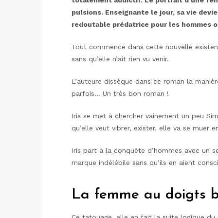
totalement addictif. Le portrait d’une fe
pulsions. Enseignante le jour, sa vie devie
redoutable prédatrice pour les hommes ou
Tout commence dans cette nouvelle existenc
sans qu’elle n’ait rien vu venir.
L’auteure dissèque dans ce roman la manière
parfois… Un très bon roman !
Iris se met à chercher vainement un peu Sim
qu’elle veut vibrer, exister, elle va se muer
Iris part à la conquête d’hommes avec un seul
marque indélébile sans qu’ils en aient consc
La femme au doigts bl
Ce tatouage, elle en fait la suite logique du