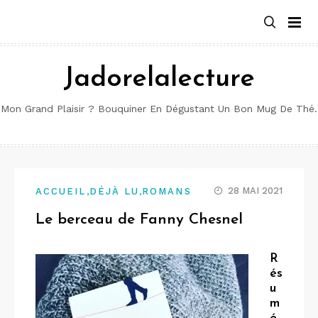
Aller
au
contenu
Jadorelalecture
Mon Grand Plaisir ? Bouquiner En Dégustant Un Bon Mug De Thé.
,
,
28 MAI 2021
ACCUEIL
DÉJÀ LU
ROMANS
Le berceau de Fanny Chesnel
R
és
u
m