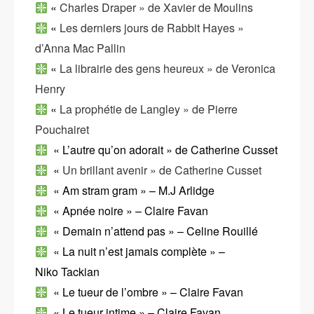
«
Charles Draper » de Xavier de Moulins
«
Les derniers jours de Rabbit Hayes »
d’Anna Mac Pallin
«
La librairie des gens heureux » de Veronica
Henry
«
La prophétie de Langley » de Pierre
Pouchairet
«
L’autre qu’on adorait » de Catherine Cusset
«
Un brillant avenir » de Catherine Cusset
«
Am stram gram » – M.J Arlidge
«
Apnée noire » – Claire Favan
«
Demain n’attend pas » – Celine Rouillé
«
La nuit n’est jamais complète » –
Niko Tackian
« Le tueur de l’ombre »
–
Claire Favan
« Le tueur intime »
–
Claire Favan