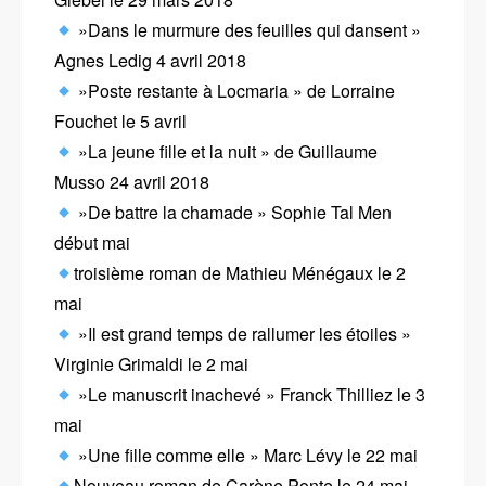
»Dans le murmure des feuilles qui dansent »
Agnes Ledig 4 avril 2018
»Poste restante à Locmaria » de Lorraine
Fouchet le 5 avril
»La jeune fille et la nuit » de Guillaume
Musso 24 avril 2018
»De battre la chamade » Sophie Tal Men
début mai
troisième roman de Mathieu Ménégaux le 2
mai
»Il est grand temps de rallumer les étoiles »
Virginie Grimaldi le 2 mai
»Le manuscrit inachevé » Franck Thilliez le 3
mai
»Une fille comme elle » Marc Lévy le 22 mai
Nouveau roman de Carène Ponte le 24 mai