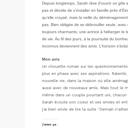
Depuis longtemps, Sarah rêve d’ouvrir un gîte e
pas et décide de s’installer en famille près d’E
qu’elle croyait, mais la veille du déménagemen
pas. Bien obligée de se débrouiller seule, avec
toujours charmants, une actrice à héberger le 
de vie. Au fil des jours, à la poursuite du bonhe
inconnus deviennent des amis. L’horizon s’écl
Mon avis
Un chouette roman sur les questionnements d
plus en phase avec ses aspirations. Ralentir
nouvelle vie, dans la maison où elle aménage
aussi avec de nouveaux amis. Mais tout le 
même dans un couple pourtant uni, chacun a 
Sarah écoute son coeur et ses envies et ent
j'ai bien envie de lire la suite "Demain n'att
J’aime ça :