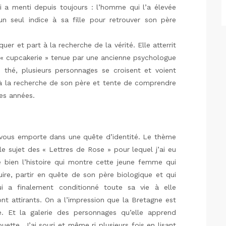
lui a menti depuis toujours : l’homme qui l’a élevée
un seul indice à sa fille pour retrouver son père
uer et part à la recherche de la vérité. Elle atterrit
« cupcakerie » tenue par une ancienne psychologue
 thé, plusieurs personnages se croisent et voient
 à la recherche de son père et tente de comprendre
es années.
 vous emporte dans une quête d’identité. Le thème
le sujet des « Lettres de Rose » pour lequel j’ai eu
 bien l’histoire qui montre cette jeune femme qui
ire, partir en quête de son père biologique et qui
i a finalement conditionné toute sa vie à elle
ont attirants. On a l’impression que la Bretagne est
 Et la galerie des personnages qu’elle apprend
uette. J’ai souri et même ri plusieurs fois en lisant