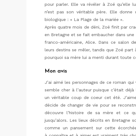
pour parler. Elle va révéler à Zoé qu’elle 
n’est pas son véritable père. Elle donne 
biologique : « La Plage de la mariée ».
Après quatre mois de déni, Zoé finit par craq
en Bretagne et se fait embaucher dans une 
franco-américaine, Alice. Dans ce salon de
leurs destins se mêler, tandis que Zoé part
pourquoi sa mère lui a menti durant toute c
Mon avis
J’ai aimé les personnages de ce roman qui
semble cher à l’auteur puisque c’était déjà 
un véritable coup de coeur cet été. J’aime
décide de changer de vie pour se reconstru
découvre l’histoire de sa mère et ce qu
jusqu’alors. Les lieux décrits en Bretagne s
comme un pansement sur cette écorchée.
à connaître et à aimer est vraiment très cho