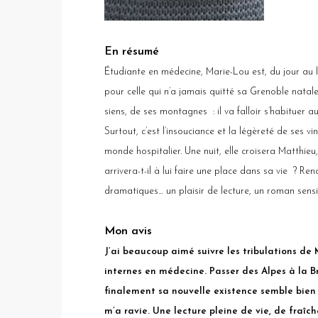
En résumé
Étudiante en médecine, Marie-Lou est, du jour au 
pour celle qui n’a jamais quitté sa Grenoble natal
siens, de ses montagnes : il va falloir s’habituer au
Surtout, c’est l’insouciance et la légèreté de ses v
monde hospitalier. Une nuit, elle croisera Matthieu
arrivera-t-il à lui faire une place dans sa vie ?
Renc
dramatiques… un plaisir de lecture, un roman sensib
Mon avis
J’ai beaucoup aimé suivre les tribulations de
internes en médecine. Passer des Alpes à la
finalement sa nouvelle existence semble bien 
m’a ravie. Une lecture pleine de vie, de fraîc