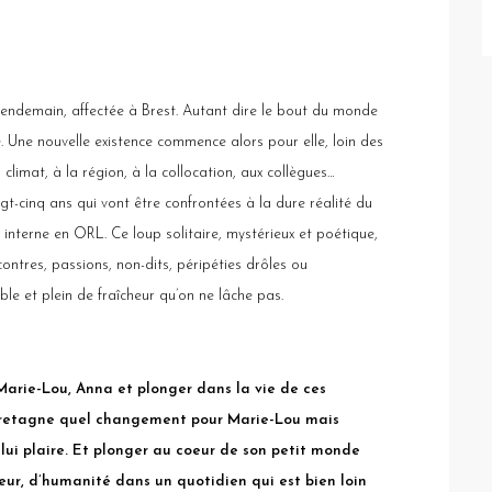
lendemain, affectée à Brest. Autant dire le bout du monde
e. Une nouvelle existence commence alors pour elle, loin des
 climat, à la région, à la collocation, aux collègues…
ingt-cinq ans qui vont être confrontées à la dure réalité du
, interne en ORL. Ce loup solitaire, mystérieux et poétique,
ontres, passions, non-dits, péripéties drôles ou
le et plein de fraîcheur qu’on ne lâche pas.
 Marie-Lou, Anna et plonger dans la vie de ces
 Bretagne quel changement pour Marie-Lou mais
lui plaire. Et plonger au coeur de son petit monde
heur, d’humanité dans un quotidien qui est bien loin