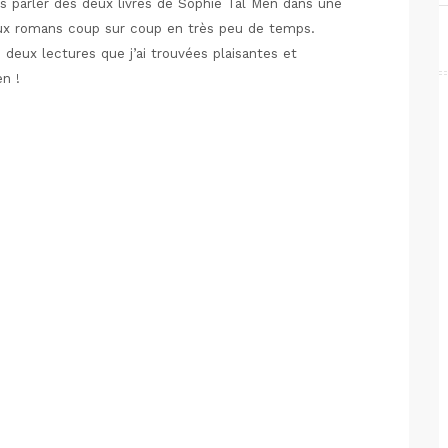
us parler des deux livres de Sophie Tal Men dans une
deux romans coup sur coup en très peu de temps.
eux lectures que j’ai trouvées plaisantes et
en !