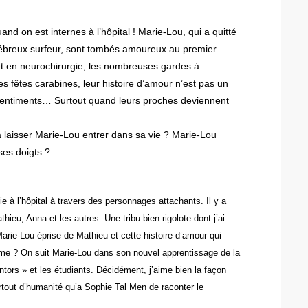
and on est internes à l’hôpital ! Marie-Lou, qui a quitté
énébreux surfeur, sont tombés amoureux au premier
 et en neurochirurgie, les nombreuses gardes à
s fêtes carabines, leur histoire d’amour n’est pas un
es sentiments… Surtout quand leurs proches deviennent
 à laisser Marie-Lou entrer dans sa vie ? Marie-Lou
 ses doigts ?
e à l’hôpital à travers des personnages attachants. Il y a
eu, Anna et les autres. Une tribu bien rigolote dont j’ai
Marie-Lou éprise de Mathieu et cette histoire d’amour qui
me ? On suit Marie-Lou dans son nouvel apprentissage de la
ntors » et les étudiants. Décidément, j’aime bien la façon
rtout d’humanité qu’a Sophie Tal Men de raconter le