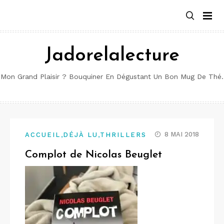
Aller
au
contenu
Jadorelalecture
Mon Grand Plaisir ? Bouquiner En Dégustant Un Bon Mug De Thé.
,
,
8 MAI 2018
ACCUEIL
DÉJÀ LU
THRILLERS
Complot de Nicolas Beuglet