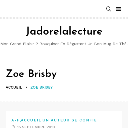
Aller
au
contenu
Jadorelalecture
Mon Grand Plaisir ? Bouquiner En Dégustant Un Bon Mug De Thé.
Zoe Brisby
ACCUEIL
ZOE BRISBY
,
,
A-F
ACCUEIL
UN AUTEUR SE CONFIE
15 SEPTEMBRE 2019