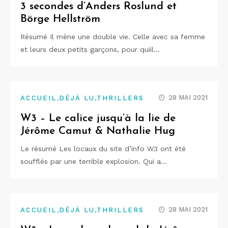
3 secondes d’Anders Roslund et
Börge Hellström
Résumé Il mène une double vie. Celle avec sa femme
et leurs deux petits garçons, pour quiil…
,
,
28 MAI 2021
ACCUEIL
DÉJÀ LU
THRILLERS
W3 – Le calice jusqu’à la lie de
Jérôme Camut & Nathalie Hug
Le résumé Les locaux du site d’info W3 ont été
soufflés par une terrible explosion. Qui a…
,
,
28 MAI 2021
ACCUEIL
DÉJÀ LU
THRILLERS