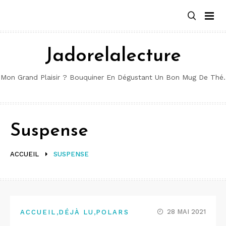
Aller
au
contenu
Jadorelalecture
Mon Grand Plaisir ? Bouquiner En Dégustant Un Bon Mug De Thé.
Suspense
ACCUEIL
SUSPENSE
,
,
28 MAI 2021
ACCUEIL
DÉJÀ LU
POLARS