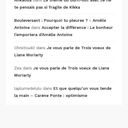
Ankaoua
dans
Le thème du burn-out avec Je ne
te pensais pas si fragile de Kikka
Bouleversant : Pourquoi tu pleures ? - Amélie
Antoine
dans
Accepter la différence : Le bonheur
l’emportera d’Amélie Antoine
Christou40
dans
Je vous parle de Trois voeux de
Liane Moriarty
Zea
dans
Je vous parle de Trois voeux de Liane
Moriarty
laplumedelulu
dans
Et que quelqu’un vous tende
la main – Carène Ponte : optimisme