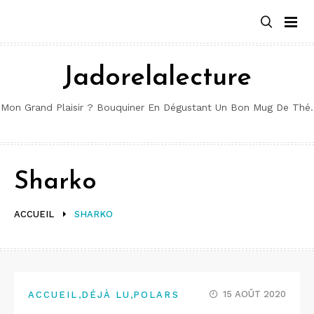
Aller
au
contenu
Jadorelalecture
Mon Grand Plaisir ? Bouquiner En Dégustant Un Bon Mug De Thé.
Sharko
ACCUEIL
SHARKO
,
,
15 AOÛT 2020
ACCUEIL
DÉJÀ LU
POLARS