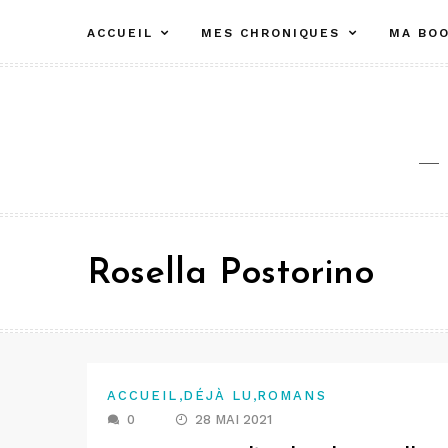
Aller
ACCUEIL
MES CHRONIQUES
MA BOO
au
contenu
Rosella Postorino
,
,
ACCUEIL
DÉJÀ LU
ROMANS
0
28 MAI 2021