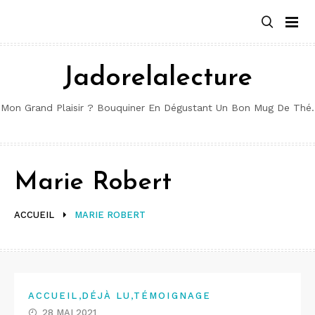
Aller
au
contenu
Jadorelalecture
Mon Grand Plaisir ? Bouquiner En Dégustant Un Bon Mug De Thé.
Marie Robert
ACCUEIL
MARIE ROBERT
,
,
ACCUEIL
DÉJÀ LU
TÉMOIGNAGE
28 MAI 2021