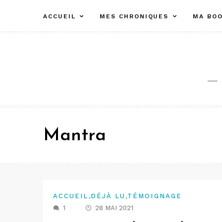
Aller
ACCUEIL
MES CHRONIQUES
MA BOO
au
contenu
Mantra
,
,
ACCUEIL
DÉJÀ LU
TÉMOIGNAGE
1
28 MAI 2021