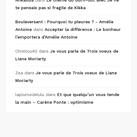
Ankaoua
dans
Le thème du burn-out avec Je ne
te pensais pas si fragile de Kikka
Bouleversant : Pourquoi tu pleures ? - Amélie
Antoine
dans
Accepter la différence : Le bonheur
l’emportera d’Amélie Antoine
Christou40
dans
Je vous parle de Trois voeux de
Liane Moriarty
Zea
dans
Je vous parle de Trois voeux de Liane
Moriarty
laplumedelulu
dans
Et que quelqu’un vous tende
la main – Carène Ponte : optimisme