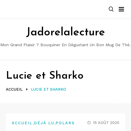
Aller
au
contenu
Jadorelalecture
Mon Grand Plaisir ? Bouquiner En Dégustant Un Bon Mug De Thé.
Lucie et Sharko
ACCUEIL
LUCIE ET SHARKO
,
,
15 AOÛT 2020
ACCUEIL
DÉJÀ LU
POLARS