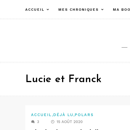
Aller
ACCUEIL
MES CHRONIQUES
MA BOO
au
contenu
Lucie et Franck
,
,
ACCUEIL
DÉJÀ LU
POLARS
3
15 AOÛT 2020