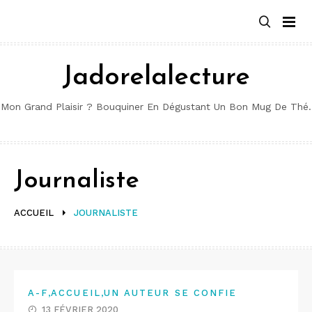
Aller
au
contenu
Jadorelalecture
Mon Grand Plaisir ? Bouquiner En Dégustant Un Bon Mug De Thé.
Journaliste
ACCUEIL
JOURNALISTE
,
,
A-F
ACCUEIL
UN AUTEUR SE CONFIE
13 FÉVRIER 2020