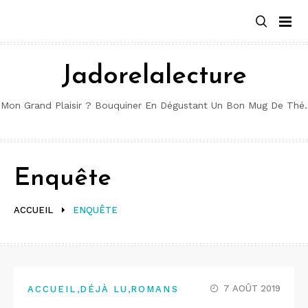
Aller
au
contenu
Jadorelalecture
Mon Grand Plaisir ? Bouquiner En Dégustant Un Bon Mug De Thé.
Enquête
ACCUEIL
ENQUÊTE
,
,
7 AOÛT 2019
ACCUEIL
DÉJÀ LU
ROMANS