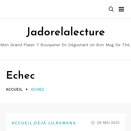
Aller
au
contenu
Jadorelalecture
Mon Grand Plaisir ? Bouquiner En Dégustant Un Bon Mug De Thé.
Echec
ACCUEIL
ECHEC
,
,
28 MAI 2021
ACCUEIL
DÉJÀ LU
ROMANS