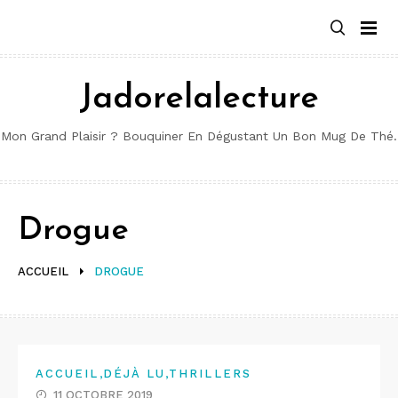
Aller
au
contenu
Jadorelalecture
Mon Grand Plaisir ? Bouquiner En Dégustant Un Bon Mug De Thé.
Drogue
ACCUEIL
DROGUE
,
,
ACCUEIL
DÉJÀ LU
THRILLERS
11 OCTOBRE 2019