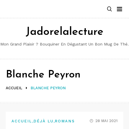
Aller
au
contenu
Jadorelalecture
Mon Grand Plaisir ? Bouquiner En Dégustant Un Bon Mug De Thé.
Blanche Peyron
ACCUEIL
BLANCHE PEYRON
,
,
28 MAI 2021
ACCUEIL
DÉJÀ LU
ROMANS