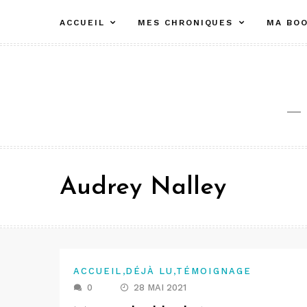
Aller
ACCUEIL
MES CHRONIQUES
MA BOO
au
contenu
Audrey Nalley
,
,
ACCUEIL
DÉJÀ LU
TÉMOIGNAGE
0
28 MAI 2021