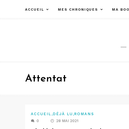
Aller
ACCUEIL
MES CHRONIQUES
MA BOO
au
contenu
Attentat
,
,
ACCUEIL
DÉJÀ LU
ROMANS
0
28 MAI 2021