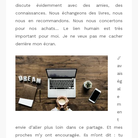
discute évidemment avec des amies, des
connaissances. Nous échangeons des livres, nous
nous en recommandons. Nous nous concertons
pour nos achats… Le lien humain est très
important pour moi. Je ne veux pas me cacher
derrière mon écran.
J’
av
ais
ég
al
e
m
en
t
envie d’aller plus loin dans ce partage. Et mes
proches m’y ont encouragée. Ils m’ont dit : tu